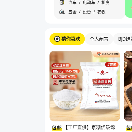
汽车
/
电动车
/
租房
五金
/
设备
/
农牧
猜你喜欢
个人闲置
BJD娃
【工厂直供】京糖优级绵