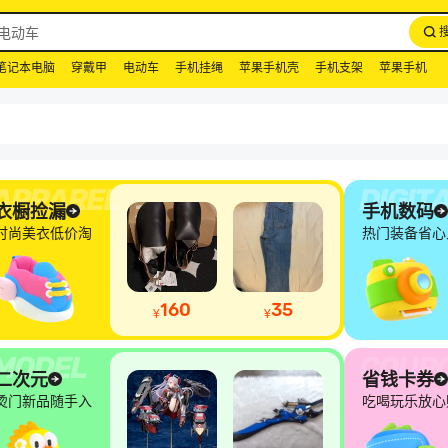
笔记本电脑
穿戴甲
电动车
手机挂绳
苹果手机壳
手机支架
苹果手机
七分裤
牛仔裤
半身裙
衣橱捡漏
手机数码
时尚美衣低价淘
热门装备省心
160
35
¥
¥
二次元
省钱卡券
烫门新品随手入
吃喝玩乐放心