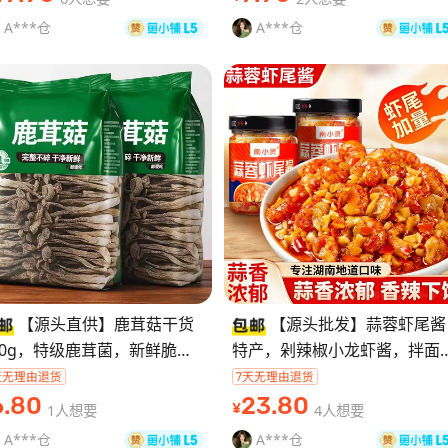
保留好
心。一包3
A***仓
A***仓
【源头直供】鹿茸菇干货
【源头批发】蒜蓉虾尾酱
00g，特级鹿茸菌，新鲜脆
特产，剁辣椒小龙虾酱，拌面
，整根不 碎，干净无杂。煲
下饭菜都很 香。湖南地道口
、炒菜、炖鸡炖排骨都行，菌
味，蒜香辣味足，虾尾加量，
6
.80
23
.80
1人想要
4人想要
¥
味浓，口感脆
工做的，配料干净
A***仓
A***仓