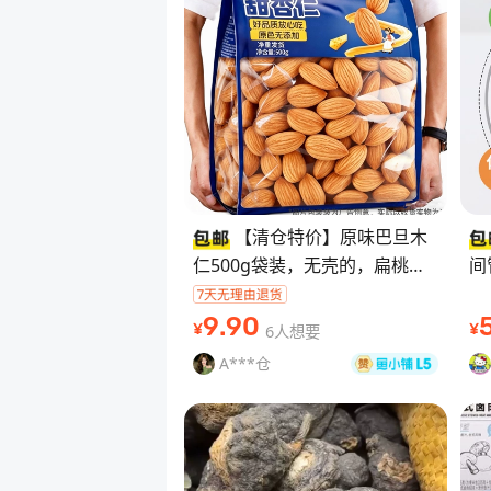
【清仓特价】原味巴旦木
仁500g袋装，无壳的，扁桃仁
间
杏仁，慢 火烘烤，原色无添
西
加，颗粒饱满香脆。自己吃、送
作
9
.90
6人想要
¥
¥
人都合适，烘焙
定
A***仓