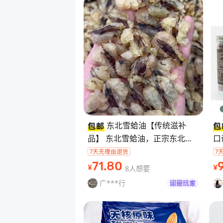
东北雪蛤油【传统滋补
品】 东北雪蛤油，正宗东北林
口
蛙油，百分百纯货，没有掺杂朝
腹
鲜油和地油，泡发率60倍以
↓
71
.80
8人想要
¥
¥
上，需放冰箱冷冻保
【
广***行