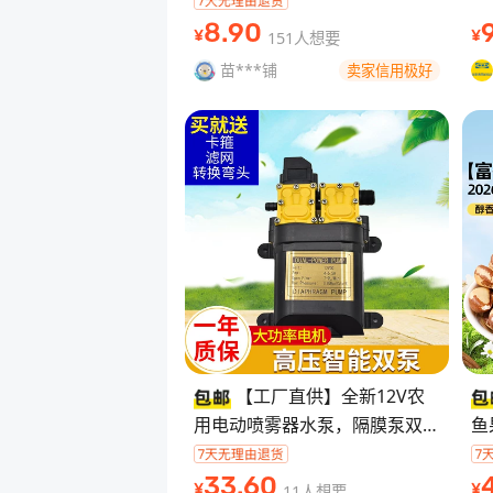
↓↓↓↓↓↓↓↓↓↓↓↓↓↓
汉
8
.90
151人想要
¥
¥
【保障】：本店是
苗***铺
卖家信用极好
【工厂直供】全新12V农
用电动喷雾器水泵，隔膜泵双泵
鱼
设计，高 压自吸，大功率马
富
达，动力足，出水压力大。适合
净
33
.60
11人想要
¥
¥