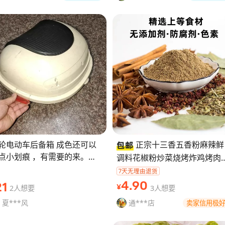
轮电动车后备箱 成色还可以
正宗十三香五香粉麻辣鲜
点小划痕 ，有需要的来。不
调料花椒粉炒菜烧烤炸鸡烤肉
寄 只支持自提 喜欢直接拍 细
馅腌料批发 【温馨提示】
私聊～
↓↓↓↓↓↓↓↓↓↓↓↓↓↓
4
.90
21
2人想要
3人想要
¥
【保障】：本店是
夏***风
通***店
卖家信用极