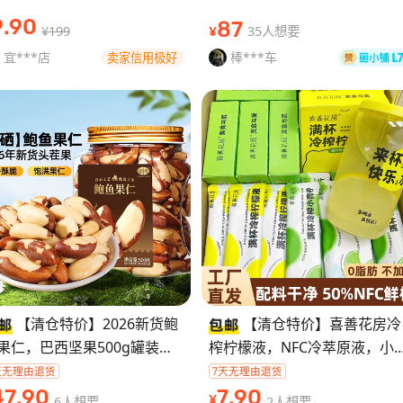
率带全家福，全系有货，都是
莫 电压:111V~240V
9
.90
87
¥199
35人想要
¥
新正品，质
宜***店
棒***车
卖家信用极好
【清仓特价】2026新货鲍
【清仓特价】喜善花房冷
果仁，巴西坚果500g罐装，
榨柠檬液，NFC冷萃原液，小
硒 原味，配料只有果仁，干
柠口味， 0脂肪0添加，配料就
健康。低温慢烘，非油炸，营
样，低聚果糖、维C，喝着放
47
.90
7
.90
6人想要
2人想要
¥