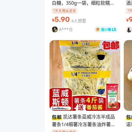
白糖，350g一袋，细粒软糯，
酒
甜味纯正 ，溶解快。家用、烘
食
焙、做甜品、咖啡奶茶都合适，
↓
5
.90
4人想要
¥
¥
做出来口感细
【
A***仓
凯达薯条蓝威冷冻半成品
薯条1/4细薯冷冻薯条油炸薯条
诺
粗薯4斤 【温馨提示】
风