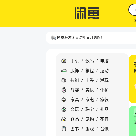
网页版发闲置功能又升级啦！
手机
/
数码
/
电脑
服饰
/
箱包
/
运动
技能
/
卡券
/
潮玩
母婴
/
美妆
/
个护
家具
/
家电
/
家装
文玩
/
珠宝
/
礼品
食品
/
宠物
/
花卉
图书
/
游戏
/
音像