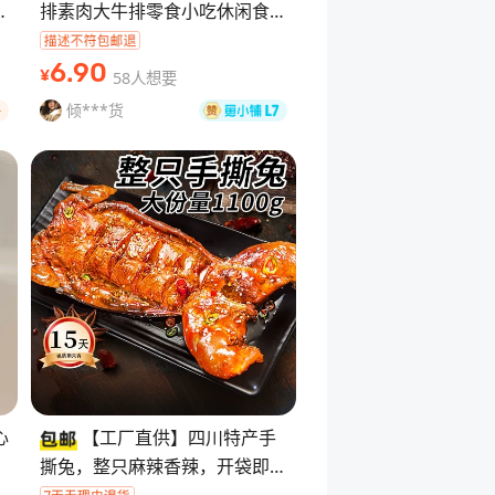
排素肉大牛排零食小吃休闲食品
豆干 辣条独立包装解馋80包[超
便宜][超便宜] 咸鱼认证商家
6
.90
58人想要
¥
倾***货
好
心
【工厂直供】四川特产手
撕兔，整只麻辣香辣，开袋即
心
食，熟食卤兔 肉。味道正宗，