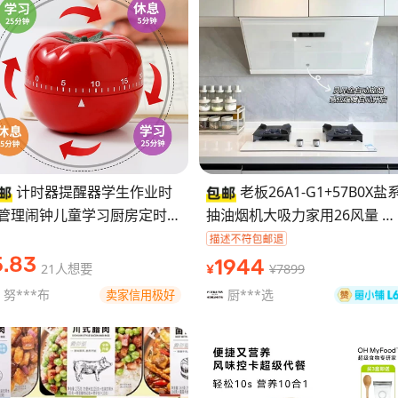
计时器提醒器学生作业时
老板26A1-G1+57B0X盐
管理闹钟儿童学习厨房定时器
抽油烟机大吸力家用26风量 盐
红柿时钟 计时器提醒器学生
系新品油烟机燃气灶
业时间管理闹钟儿童学习厨房
5
.83
1944
21人想要
¥7899
¥
时器西红柿时
努***布
厨***选
卖家信用极好