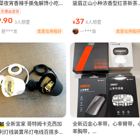
菜夜宵香辣手撕兔解馋小吃零
骏眉正山小种浓香型红茶新茶
冷吃兔 【温馨提示】
罐装 品名：金骏眉 等级：一级
↓↓↓↓↓↓↓↓↓↓↓↓↓
净含量：250g 品名：正山小种
9
.90
37
3人想要
6人想要
¥
质量保障】：本
等
册***发
一***鱼
卖家信用极好
卖家信用极
全新宜家 哥特姆卡克西加
全新迈金心率带，心率臂带，
率胸带，
利灯线装置吊灯电线百搭多种
H303,H603,H613,H803 迈金
格简约 品牌:IKEA/宜家 型号: