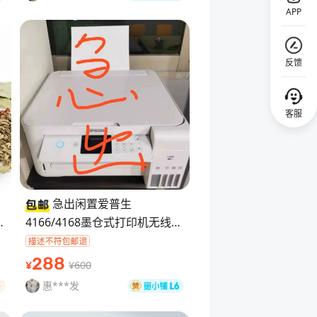
APP
反馈
客服
回顶部
急出闲置爱普生
调
4166/4168墨仓式打印机无线手
机远程打印机复印扫 家里有台
闲置的爱普生4166/4168打印
288
¥600
¥
机？放着
惠***发
好