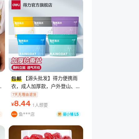
【源头批发】得力便携雨
零
衣，成人加厚款，户外登山、徒
步、露营都 能用。长款全身防
暴雨，带大帽子，结实抗撕拉，
8
.44
1人想要
¥
面料透气不闷，
鱼***店
好