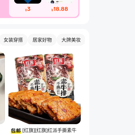
3
18.88
¥
¥
女装穿搭
居家好物
大牌美妆
机车
[红旗][红旗]红派手撕素牛