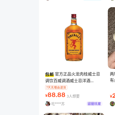
官方正品火龙肉桂威士忌
两
有
调饮百威调酒威士忌洋酒
邮
50ml*2瓶装 #春日出游必备 #
节
一起露营吧 #飞鸟和新酒
88
.88
3人想要
¥
¥
吃***苏