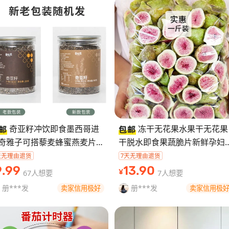
奇亚籽冲饮即食墨西哥进
冻干无花果水果干无花果
奇雅子可搭藜麦蜂蜜燕麦片饱
干脱水即食果蔬脆片新鲜孕妇
代餐 【温馨提示】
食50g- 【温馨提示】
↓↓↓↓↓↓↓↓↓↓↓↓↓
↓↓↓↓↓↓↓↓↓↓↓↓↓↓
9
.99
13
.90
67人想要
7人想要
¥
质量保障】：本店
【质量保障】：
册***发
册***发
卖家信用极好
卖家信用极