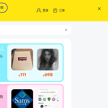
搜索
登录
订单
入
111
698
¥
¥
购