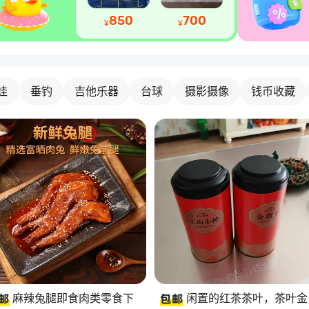
850
700
¥
¥
娃
垂钓
吉他乐器
台球
摄影摄像
钱币收藏
麻辣兔腿即食肉类零食下
闲置的红茶茶叶，茶叶金