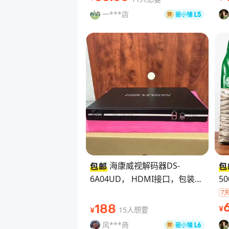
农用打药、兑药
养
一***店
海康威视解码器DS-
6A04UD， HDMI接口，包装配
5
件齐全， 全国联保到2025-1月
菇
现货出 价格详谈
汤
188
15人想要
¥
¥
香
风***商