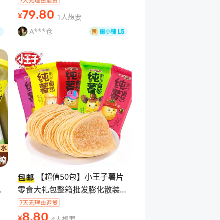
全
肉质细嫩，香辣过瘾，下酒、下
79
.80
1人想要
¥
饭、聚会、送礼都
A***仓
【超值50包】小王子薯片
青
零食大礼包整箱批发膨化散装宿
4
舍食品 【温馨提示】
↓↓↓↓↓↓↓↓↓↓↓↓↓↓
8
.80
4人想要
¥