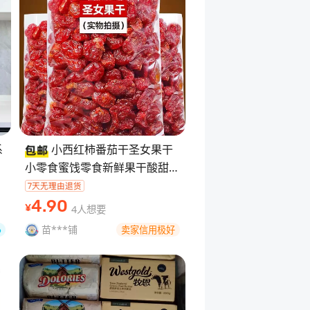
系
小西红柿番茄干圣女果干
小零食蜜饯零食新鲜果干酸甜可
口500g 【温馨提示】
↓↓↓↓↓↓↓↓↓↓↓↓↓↓
4
.90
4人想要
¥
【保障】：本店是
苗***铺
卖家信用极好