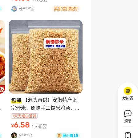
【保障】：本店是闲
旺***铺
卖家信用极好
发闲置
【源头直供】安徽特产正
、
宗炒米，原味手工糯米鸡汤，传
统农家小吃 零食。全新未拆
消息
手
封，厂家直发，包装完整。早
6
.58
1人想要
¥
餐、解馋、追剧、休
A***仓