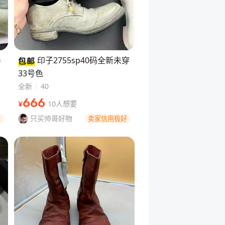
手
印子2755sp40码全新未穿
33号色
全新
40
666
10人想要
¥
只买帅哥好物
好
卖家信用极好