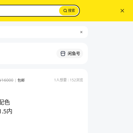
搜索
闲鱼号
¥
16000
1
人想要
152
浏览
包邮
配色
1.5内