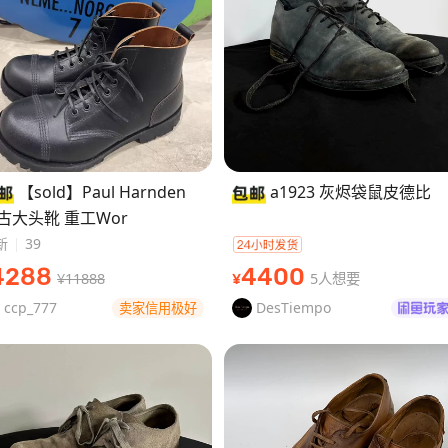
【sold】Paul Harnden
a1923 灰烬袋鼠皮德比
古大头靴 重工Wor
新
39
4288
4400
¥11888
5人想要
¥
ccp_777
DesTiempo
卖家信用极好