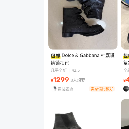
Dolce & Gabbana 杜嘉班
纳锁扣靴
复
几乎全新
42.5
全
1299
3人想要
¥
¥
霍乱藿香
卖家信用极好