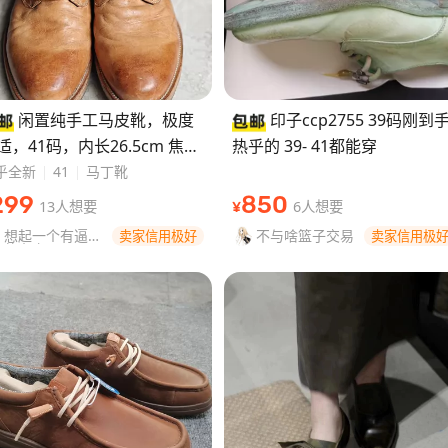
闲置纯手工马皮靴，极度
印子ccp2755 39码刚到
适，41码，内长26.5cm 焦糖
热乎的 39- 41都能穿
乎全新
41
马丁靴
299
850
13人想要
6人想要
¥
想起一个有逼格
不与啥篮子交易
卖家信用极好
卖家信用极
的名字