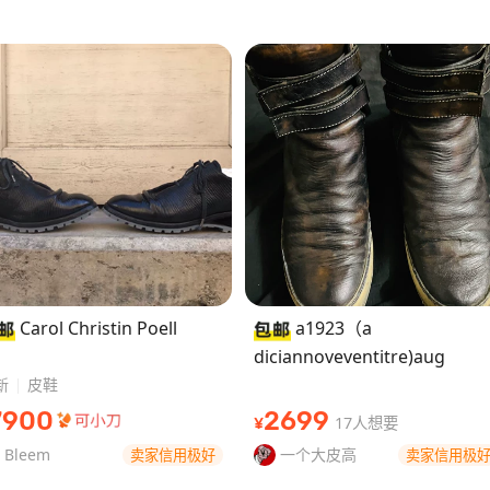
Carol Christin Poell
a1923（a
diciannoveventitre)aug
新
皮鞋
7900
2699
17人想要
¥
Bleem
一个大皮高
卖家信用极好
卖家信用极