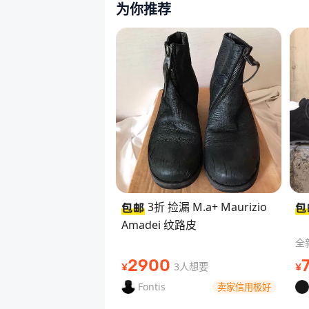
为你推荐
3折 捡漏 M.a+ Maurizio
Amadei 纹路皮
全
2900
3人想要
¥
¥
Fontis
卖家信用极好