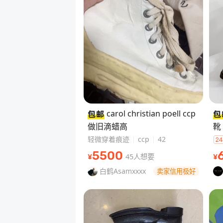
carol christian poell ccp
做旧滴蜡高
靴
轻微穿着痕迹
ccp
42
5500
45人想要
¥
¥
白鹤Asamxxxx
卖家信用极好