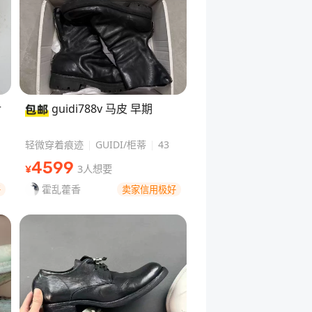
r
guidi788v 马皮 早期
轻微穿着痕迹
GUIDI/柜蒂
43
4599
3人想要
¥
霍乱藿香
好
卖家信用极好