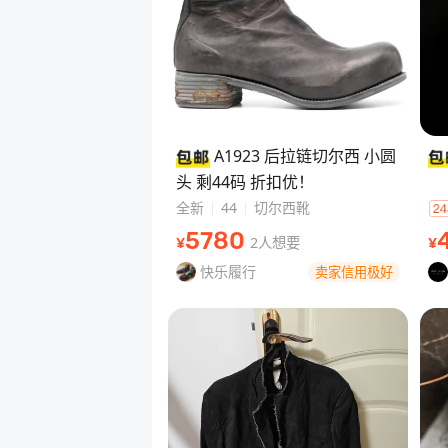
A1923 后拉链切尔西 小圆
头 剩44码 折扣优！
全新
44
切尔西靴
5780
2人想要
¥
¥
快乐履行
卖家信用极好