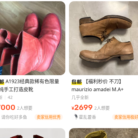
A1923经典款稀有色限量
【福利秒价 不刀】
纯手工打造皮靴
maurizio amadei M.A+
新
42
几乎全新
GUIDI.ASH.ANN.BV/鬼帝
41
7000
2699
2人想要
2人想要
¥
请你吃好多鱼
霍乱藿香
卖家信用优秀
卖家信用极