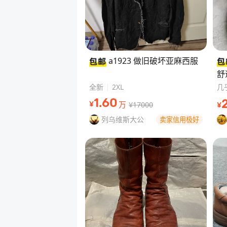
a1923 做旧破坏亚麻西服
舒
色
全新
2XL
几
1
.60
万
¥17000
¥
¥
列乌维斯大公
卖家信用极好