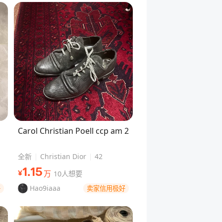
Carol Christian Poell ccp am 2
全新
Christian Dior
42
1
.15
万
10人想要
¥
Hao9iaaa
好
卖家信用极好