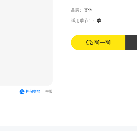
品
牌
：
其他
适
用
季
节
：
四季
聊一聊
担保交易
举报