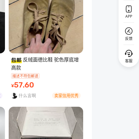
APP
反馈
反绒面德比鞋 驼色厚底增
客服
高款
回顶部
57
.60
¥
什么言啊
卖家信用优秀