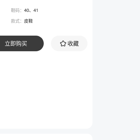
鞋
码
：
40、41
款
式
：
皮鞋
立即购买
收藏