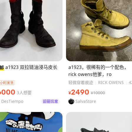
a1923 双拉链油浸马皮长
a1923，很稀有的一个配色，
rick owens他爹，ro
轻微穿着痕迹
RICK OWENS
4
6000
2490
3人想要
¥10000
¥
DesTiempo
SalvaStore