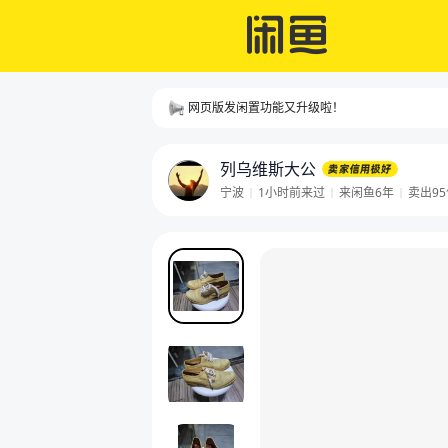
网页版发闲置功能又升级啦！
列乌维斯大公
宁波
1小时前来过
来闲鱼6年
卖出
95