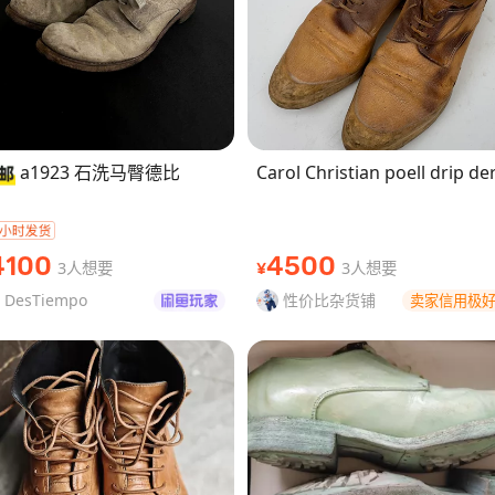
a1923 石洗马臀德比
Carol Christian poell drip de
4100
4500
3人想要
3人想要
¥
DesTiempo
性价比杂货铺
卖家信用极