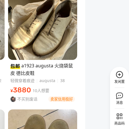
a1923 augusta 火烧袋鼠
皮 德比皮鞋
2
轻微穿着痕迹
augusta
38
发闲置
3880
10人想要
¥
不买别废话
卖家信用极好
消息
商品码