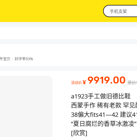
件宝贝
好评率
93%
9919.00
¥
原价
活动价
a1923手工做旧德比鞋
西蒙手作 稀有老款 罕见
38偏大fits41—42 建议4
“夏日腐烂的香草冰激凌”
[欣赏]